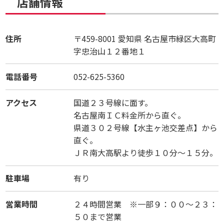
店舗情報
住所
〒459-8001
愛知県
名古屋市緑区大高町
字忠治山１２番地１
電話番号
052-625-5360
アクセス
国道２３号線に面す。
名古屋南ＩＣ料金所から直ぐ。
県道３０２号線【水主ヶ池交差点】から
直ぐ。
ＪＲ南大高駅より徒歩１０分～１５分。
駐車場
有り
営業時間
２４時間営業 ※一部９：００～２３：
５０まで営業