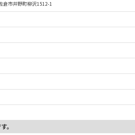
佐倉市井野町柳沢1512-1
です。