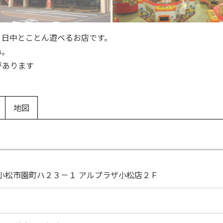
１日中とことん遊べるお店です。
ね。
があります
地図
小松市園町ハ２３－１
アルプラザ小松店２Ｆ