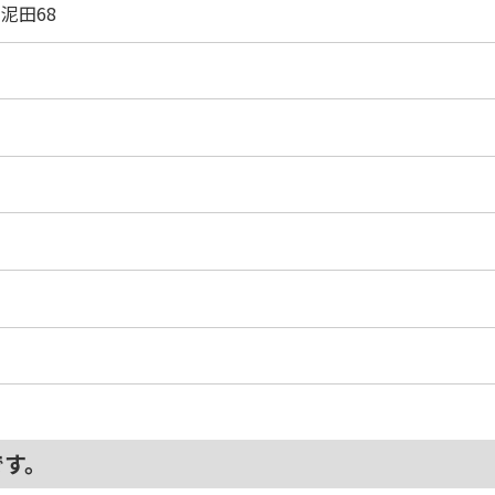
泥田68
です。