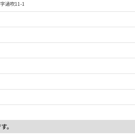
字過吹11-1
です。