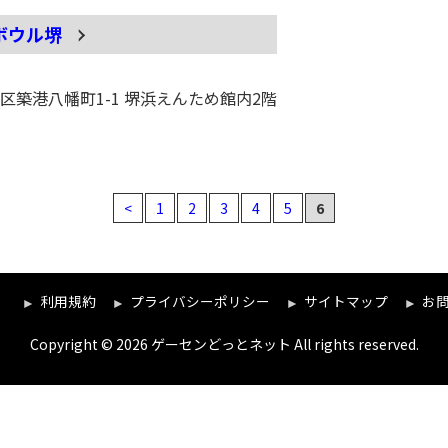
ボウル堺
大阪府 堺市堺区築港八幡町1-1 堺浜えんため館内2階
<
1
2
3
4
5
6
）
利用規約
プライバシーポリシー
サイトマップ
お
Copyright © 2026 ゲーセンどっとネット All rights reserved.