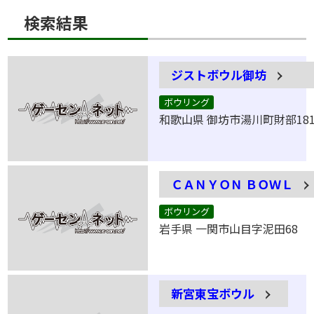
検索結果
ジストボウル御坊
ボウリング
和歌山県 御坊市湯川町財部18
ＣＡＮＹＯＮ ＢＯＷＬ
ボウリング
岩手県 一関市山目字泥田68
新宮東宝ボウル