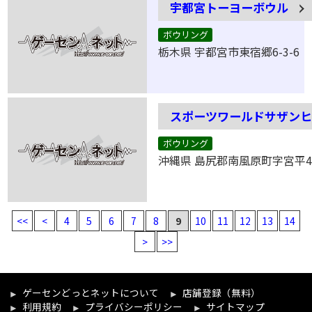
宇都宮トーヨーボウル
ボウリング
栃木県 宇都宮市東宿郷6-3-6
スポーツワールドサザン
ボウリング
沖縄県 島尻郡南風原町字宮平46
<<
<
4
5
6
7
8
9
10
11
12
13
14
>
>>
ゲーセンどっとネットについて
店舗登録（無料）
利用規約
プライバシーポリシー
サイトマップ